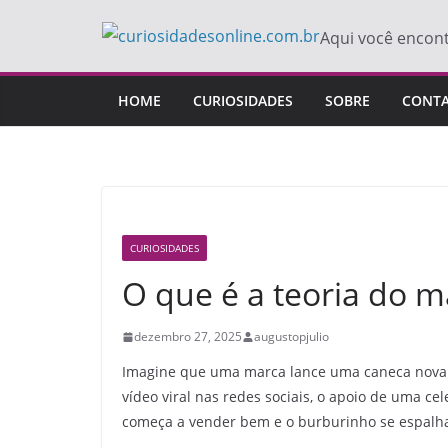
Pular
Aqui você encon
para
o
conteúdo
HOME
CURIOSIDADES
SOBRE
CONT
CURIOSIDADES
O que é a teoria do m
dezembro 27, 2025
augustopjulio
Imagine que uma marca lance uma caneca nova. 
vídeo viral nas redes sociais, o apoio de uma
começa a vender bem e o burburinho se espalh