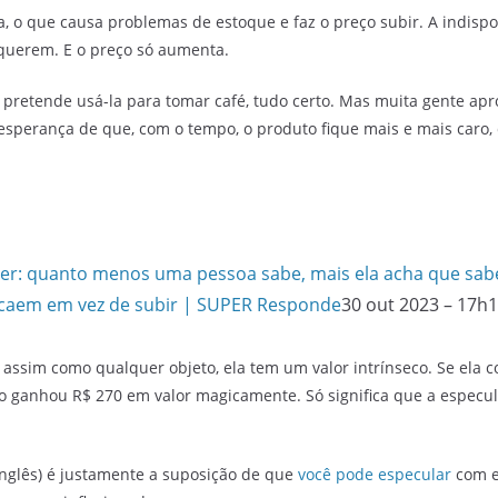
 o que causa problemas de estoque e faz o preço subir. A indispo
 querem. E o preço só aumenta.
pretende usá-la para tomar café, tudo certo. Mas muita gente apro
sperança de que, com o tempo, o produto fique mais e mais car
ger: quanto menos uma pessoa sabe, mais ela acha que sab
 caem em vez de subir | SUPER Responde
30 out 2023 – 17h
assim como qualquer objeto, ela tem um valor intrínseco. Se ela c
uto ganhou R$ 270 em valor magicamente. Só significa que a espec
m inglês) é justamente a suposição de que
você pode especular
com e