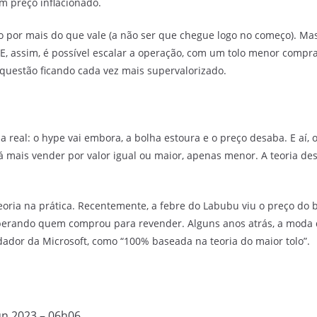
m preço inflacionado.
do por mais do que vale (a não ser que chegue logo no começo). Mas
 E, assim, é possível escalar a operação, com um tolo menor comp
questão ficando cada vez mais supervalorizado.
real: o hype vai embora, a bolha estoura e o preço desaba. E aí, o
mais vender por valor igual ou maior, apenas menor. A teoria des
teoria na prática. Recentemente, a febre do Labubu viu o preço do
perando quem comprou para revender. Alguns anos atrás, a moda d
ndador da Microsoft, como “100% baseada na teoria do maior tolo”.
un 2023 – 06h06