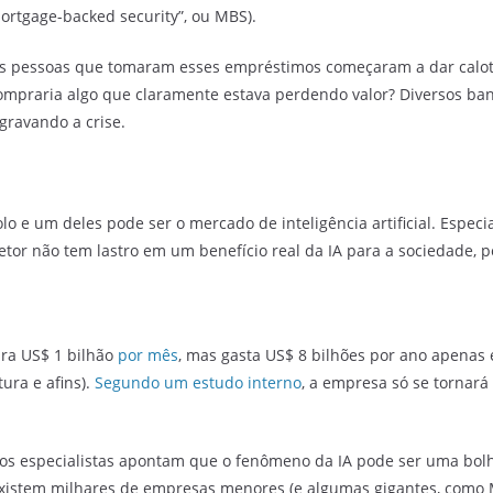
mortgage-backed security”, ou MBS).
s pessoas que tomaram esses empréstimos começaram a dar calote.
praria algo que claramente estava perdendo valor? Diversos ban
agravando a crise.
o e um deles pode ser o mercado de inteligência artificial. Especi
etor não tem lastro em um benefício real da IA para a sociedade, 
ura US$ 1 bilhão
por mês
, mas gasta US$ 8 bilhões por ano apenas 
ura e afins).
Segundo um estudo interno
, a empresa só se tornará
uitos especialistas apontam que o fenômeno da IA pode ser uma bo
xistem milhares de empresas menores (e algumas gigantes, como M