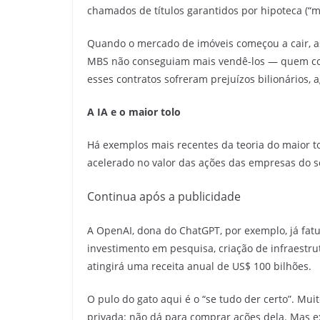
chamados de títulos garantidos por hipoteca (“
Quando o mercado de imóveis começou a cair, a
MBS não conseguiam mais vendê-los — quem com
esses contratos sofreram prejuízos bilionários, 
A IA e o maior tolo
Há exemplos mais recentes da teoria do maior tol
acelerado no valor das ações das empresas do s
Continua após a publicidade
A OpenAI, dona do ChatGPT, por exemplo, já fat
investimento em pesquisa, criação de infraestrut
atingirá uma receita anual de US$ 100 bilhões.
O pulo do gato aqui é o “se tudo der certo”. M
privada: não dá para comprar ações dela. Mas e