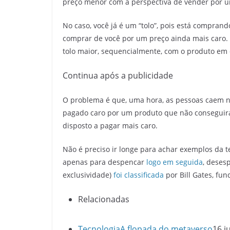
preço menor com a perspectiva de vender por u
No caso, você já é um “tolo”, pois está compran
comprar de você por um preço ainda mais caro.
tolo maior, sequencialmente, com o produto em 
Continua após a publicidade
O problema é que, uma hora, as pessoas caem na 
pagado caro por um produto que não conseguirá 
disposto a pagar mais caro.
Não é preciso ir longe para achar exemplos da 
apenas para despencar
logo em seguida
, deses
exclusividade)
foi classificada
por Bill Gates, fu
Relacionadas
Tecnologia
A flopada do metaverso
16 j