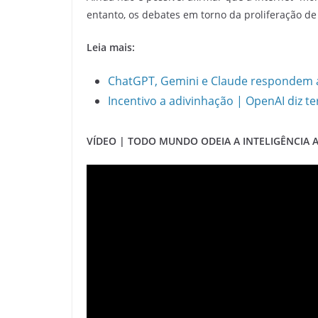
entanto, os debates em torno da proliferação d
Leia mais:
ChatGPT, Gemini e Claude respondem a 
Incentivo a adivinhação | OpenAI diz t
VÍDEO | TODO MUNDO ODEIA A INTELIGÊNCIA A