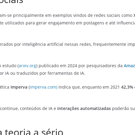
iam-se principalmente em exemplos vindos de redes sociais como
X
e utilizados para gerar engajamento em postagens e até influencia
rados por inteligência artificial nessas redes, frequentemente im
 estudo (
arxiv.org
) publicado em 2024 por pesquisadores da
Amaz
r IA ou traduzidos por ferramentas de IA.
ética
Imperva
(
imperva.com)
indica que, enquanto em 2021
42,3%
 continue, conteúdos de IA e
interações
automatizadas
poderão su
teoria a sério