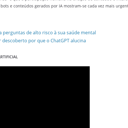
e bots e conteúdos gerados por IA mostram-se cada vez mais urgen
perguntas de alto risco à sua saúde mental
er descoberto por que o ChatGPT alucina
RTIFICIAL