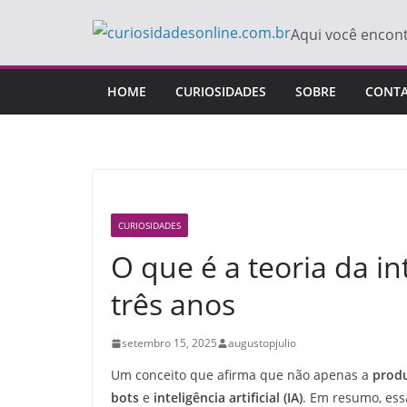
Pular
Aqui você encon
para
o
conteúdo
HOME
CURIOSIDADES
SOBRE
CONT
CURIOSIDADES
O que é a teoria da 
três anos
setembro 15, 2025
augustopjulio
Um conceito que afirma que não apenas a
prod
bots
e
inteligência artificial (IA)
. Em resumo, es