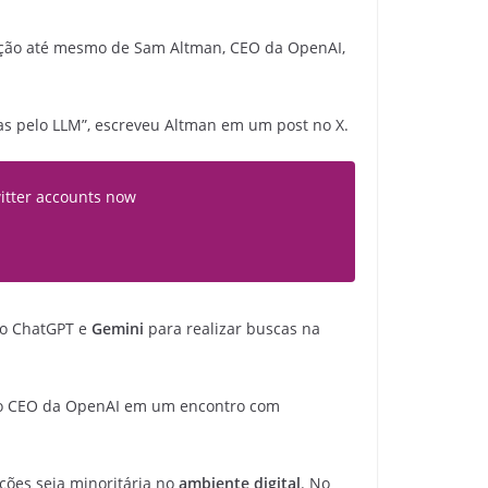
enção até mesmo de Sam Altman, CEO da OpenAI,
das pelo LLM”, escreveu Altman em um post no X.
twitter accounts now
mo ChatGPT e
Gemini
para realizar buscas na
se o CEO da OpenAI em um encontro com
ções seja minoritária no
ambiente
digital
. No