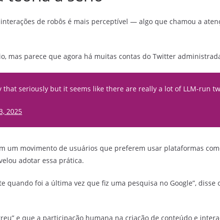
 interações de robôs é mais perceptível — algo que chamou a at
ério, mas parece que agora há muitas contas do Twitter administra
 that seriously but it seems like there are really a lot of LLM-run 
3, 2025
ém um movimento de usuários que preferem usar plataformas co
velou adotar essa prática.
te quando foi a última vez que fiz uma pesquisa no Google”, dis
.
rreu” e que a participação humana na criação de conteúdo e intera