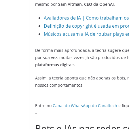
mesmo por
Sam Altman, CEO da OpenAI
.
Avaliadores de IA | Como trabalham o
Definição de copyright é usada em proc
Músicos acusam a IA de roubar plays e
De forma mais aprofundada, a teoria sugere qu
por sua vez, muitas vezes já são produzidos de
plataformas
digitais
.
Assim, a teoria aponta que não apenas os bots, 
nossos comportamentos.
–
Entre no
Canal do WhatsApp do Canaltech
e fiqu
–
Bots e IAs nas redes s