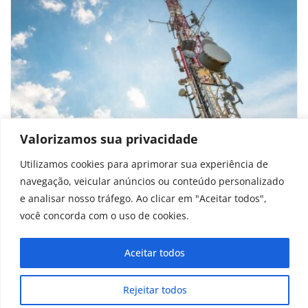
Valorizamos sua privacidade
6G no Brasil: engenheiros apontam
erros que o país precisa evitar
Utilizamos cookies para aprimorar sua experiência de
navegação, veicular anúncios ou conteúdo personalizado
outubro 6, 2025
e analisar nosso tráfego. Ao clicar em "Aceitar todos",
você concorda com o uso de cookies.
Aceitar todos
Copyright © 2025 - 2026
curiosidadesonline.com.br
Rejeitar todos