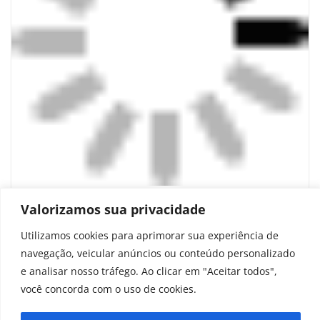
Evolução humana acelerou nos últimos
Valorizamos sua privacidade
10 mil anos, revela estudo de Harvard
Utilizamos cookies para aprimorar sua experiência de
navegação, veicular anúncios ou conteúdo personalizado
abril 24, 2026
e analisar nosso tráfego. Ao clicar em "Aceitar todos",
você concorda com o uso de cookies.