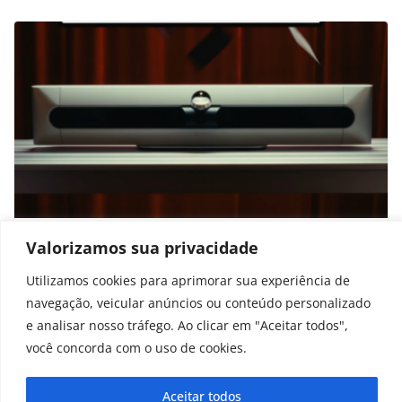
Dinamarquesa lança caixa de som de R$
Valorizamos sua privacidade
31 mil feita de alumínio e carvalho
Utilizamos cookies para aprimorar sua experiência de
navegação, veicular anúncios ou conteúdo personalizado
novembro 5, 2025
e analisar nosso tráfego. Ao clicar em "Aceitar todos",
você concorda com o uso de cookies.
Aceitar todos