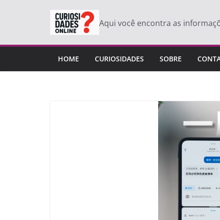
Pular
para
Aqui você encontra as informaç
o
conteúdo
HOME
CURIOSIDADES
SOBRE
CONT