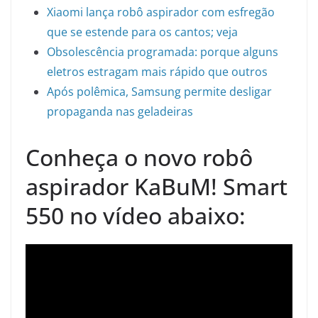
Xiaomi lança robô aspirador com esfregão
que se estende para os cantos; veja
Obsolescência programada: porque alguns
eletros estragam mais rápido que outros
Após polêmica, Samsung permite desligar
propaganda nas geladeiras
Conheça o novo robô
aspirador KaBuM! Smart
550 no vídeo abaixo: