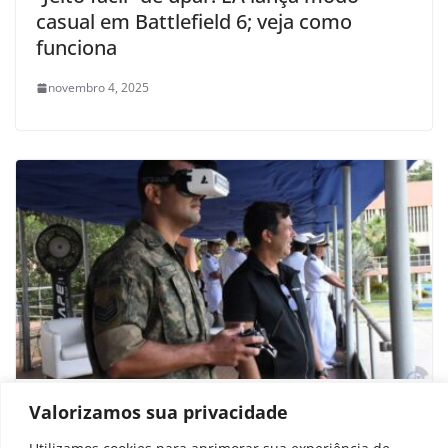
casual em Battlefield 6; veja como
funciona
novembro 4, 2025
Marinha do Brasil confirma criação de
Valorizamos sua privacidade
escola de drones em 2026