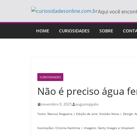
Pular
Aqui você encon
para
o
conteúdo
HOME
CURIOSIDADES
SOBRE
CONT
CURIOSIDADES
Não é preciso água fe
novembro 9, 2025
augustopjulio
Texto: Marcos Nogueira | Edição de arte: Estúdio Nono | Design: A
Ilustrações: Cristina Kashima | Imagens: Getty Images e Unsplash