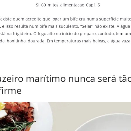
, existe quem acredite que jogar um bife cru numa superfície muito 
 e isso resulta num bife mais suculento. “Selar” não existe. A ág
está na frigideira. O fogo alto no início do preparo, contudo, tem
hada, bonitinha, dourada. Em temperaturas mais baixas, a água vaz
uzeiro marítimo nunca será t
firme