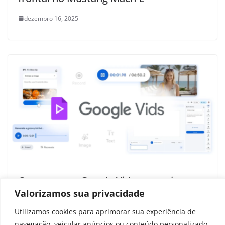
dezembro 16, 2025
Como usar o Google Vids para criar
vídeos profissionais com IA sem gastar
Valorizamos sua privacidade
nada
Utilizamos cookies para aprimorar sua experiência de
navegação, veicular anúncios ou conteúdo personalizado