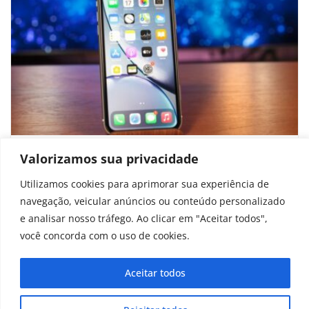
iPhones antigos perdem recurso
Valorizamos sua privacidade
importante e podem ficar mais lentos
Utilizamos cookies para aprimorar sua experiência de
navegação, veicular anúncios ou conteúdo personalizado
julho 9, 2026
e analisar nosso tráfego. Ao clicar em "Aceitar todos",
você concorda com o uso de cookies.
Aceitar todos
Copyright © 2025 - 2026
curiosidadesonline.com.br