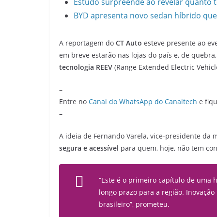
Estudo surpreende ao revelar quanto t
BYD apresenta novo sedan híbrido que
A reportagem do
CT Auto
esteve presente ao eve
em breve estarão nas lojas do país e, de quebra
tecnologia REEV
(Range Extended Electric Vehicl
–
Entre no
Canal do WhatsApp do Canaltech
e fiqu
–
A ideia de Fernando Varela, vice-presidente da
segura e acessível
para quem, hoje, não tem con
“Este é o primeiro capítulo de uma h
longo prazo para a região. Inovação
brasileiro”, prometeu.