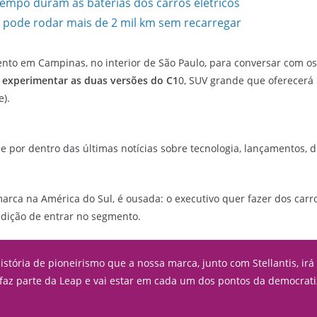
empo duram as baterias dos carros elétricos
 pode rodar mais de 2 mil km sem recarregar
nto em Campinas, no interior de São Paulo, para conversar com os
,
experimentar as duas versões do C1
0, SUV grande que oferecerá
e).
e por dentro das últimas notícias sobre tecnologia, lançamentos, dic
 marca na América do Sul, é ousada: o executivo quer fazer dos ca
dição de entrar no segmento.
istória de pioneirismo que a nossa marca, junto com Stellantis, irá
 faz parte da Leap e vai estar em cada um dos pontos da democrati