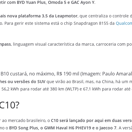
tir com BYD Yuan Plus, Omoda 5 e GAC Ayon Y
.
 mais nova plataforma 3.5 da Leapmotor
, que centraliza o controle 
 Para gerir este sistema está o chip Snapdragon 8155 da
Qualco
mpass
, linguagem visual característica da marca, carroceria com pou
B10 custará, no máximo, R$ 190 mil (Imagem: Paulo Amaral
lhes ou versões do SUV
que virão ao Brasil, mas, na China, há um m
 56,2 kWh para rodar até 380 km (WLTP) e 67,1 kWh para rodar até
C10?
 ao mercado brasileiro, o
C10 será lançado por aqui em duas vers
omo o
BYD Song Plus, o GWM Haval H6 PHEV19 e o Jaecoo 7
. A vers