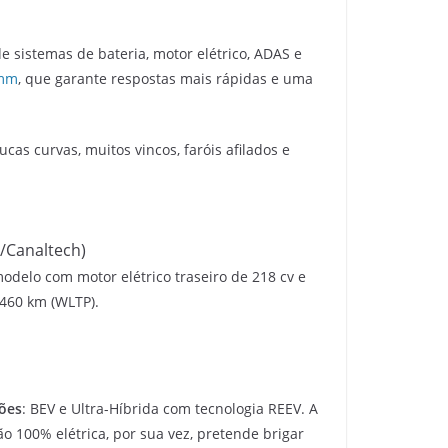
de sistemas de bateria, motor elétrico, ADAS e
mm
, que garante respostas mais rápidas e uma
cas curvas, muitos vincos, faróis afilados e
/Canaltech)
odelo com motor elétrico traseiro de 218 cv e
 460 km (WLTP).
ões
: BEV e Ultra-Híbrida com tecnologia REEV. A
ão 100% elétrica, por sua vez, pretende brigar