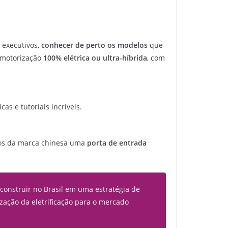
 executivos,
conhecer de perto os modelos
que
 motorização
100% elétrica ou ultra-híbrida
, com
as e tutoriais incríveis.
rros da marca chinesa uma
porta de entrada
 construir no Brasil em uma estratégia de
zação da eletrificação para o mercado