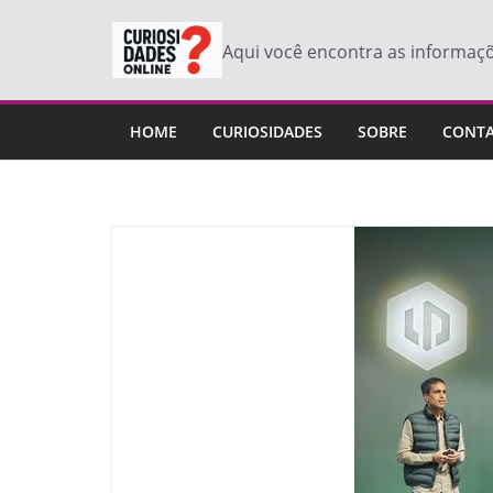
Pular
para
Aqui você encontra as informaç
o
conteúdo
HOME
CURIOSIDADES
SOBRE
CONT