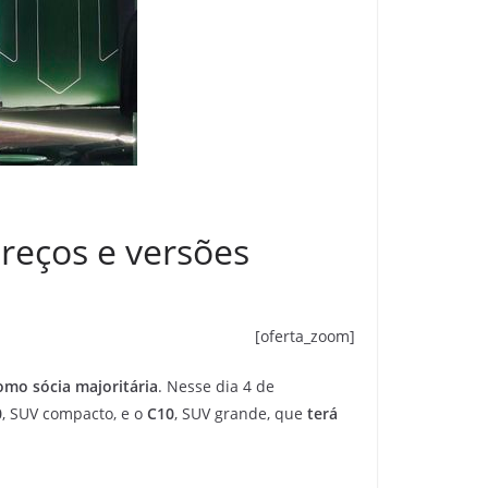
preços e versões
[oferta_zoom]
como sócia majoritária
. Nesse dia 4 de
0
, SUV compacto, e o
C10
, SUV grande, que
terá