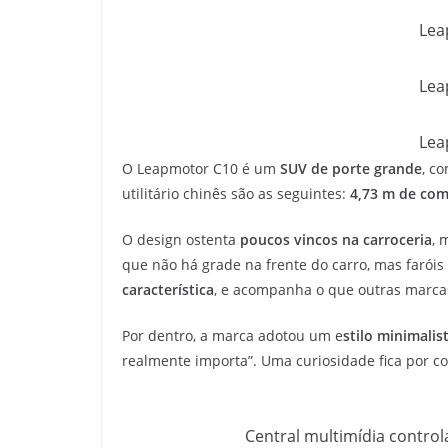
Lea
Lea
Lea
O Leapmotor C10 é um
SUV de porte grande
, c
utilitário chinês são as seguintes:
4,73 m de com
O design ostenta
poucos vincos na carroceria
, 
que não há grade na frente do carro, mas faróis
característica
, e acompanha o que outras marcas 
Por dentro, a marca adotou um e
stilo minimalis
realmente importa”. Uma curiosidade fica por c
Central multimídia contro