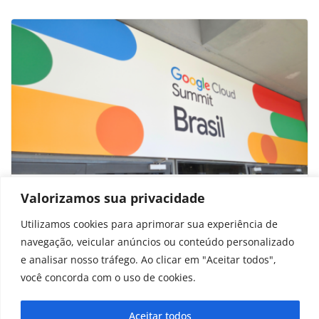
Google vai treinar 200 mil pessoas em
Valorizamos sua privacidade
IA de graça; veja como participar
Utilizamos cookies para aprimorar sua experiência de
navegação, veicular anúncios ou conteúdo personalizado
setembro 10, 2025
e analisar nosso tráfego. Ao clicar em "Aceitar todos",
você concorda com o uso de cookies.
Aceitar todos