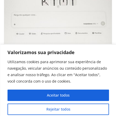
Por que a China está dando de graça
Valorizamos sua privacidade
suas IAs mais avançadas?
Utilizamos cookies para aprimorar sua experiência de
navegação, veicular anúncios ou conteúdo personalizado
julho 29, 2026
e analisar nosso tráfego. Ao clicar em "Aceitar todos",
você concorda com o uso de cookies.
Aceitar todos
Copyright © 2025 - 2026
curiosidadesonline.com.br
Rejeitar todos