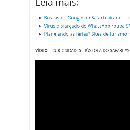
Leia mais:
Buscas do Google no Safari caíram com 
Vírus disfarçado de WhatsApp rouba SM
Planejando as férias? Sites de turismo 
VÍDEO |
CURIOSIDADES: BÚSSOLA DO SAFARI #S