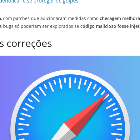
dentificar e se proteger de golpes
a
, com patches que adicionaram medidas como
checagem melhorad
os bugs só poderiam ser explorados se
código malicioso fosse inje
as correções