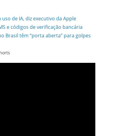
uso de IA, diz executivo da Apple
S e códigos de verificação bancária
no Brasil têm “porta aberta” para golpes
horts