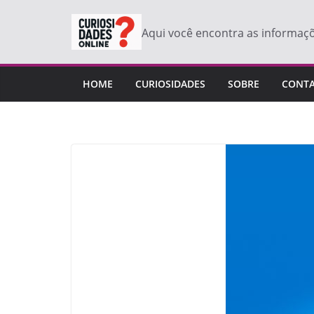
Pular
para
Aqui você encontra as informaç
o
conteúdo
HOME
CURIOSIDADES
SOBRE
CONT