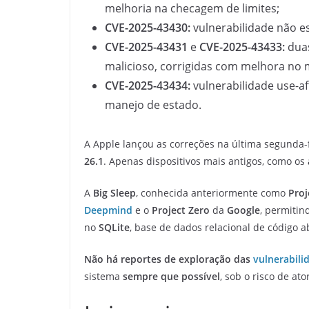
melhoria na checagem de limites;
CVE-2025-43430:
vulnerabilidade não e
CVE-2025-43431
e
CVE-2025-43433:
duas
malicioso, corrigidas com melhora no
CVE-2025-43434:
vulnerabilidade use-af
manejo de estado.
A Apple lançou as correções na última segunda-f
26.1
. Apenas dispositivos mais antigos, como os
A
Big Sleep
, conhecida anteriormente como
Proj
Deepmind
e o
Project Zero
da
Google
, permitin
no
SQLite
, base de dados relacional de código a
Não há reportes de exploração das
vulnerabili
sistema
sempre que possível
, sob o risco de a