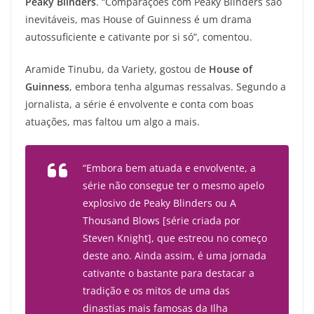
Peaky Blinders
. “Comparações com Peaky Blinders são
inevitáveis, mas House of Guinness é um drama
autossuficiente e cativante por si só”, comentou.
Aramide Tinubu, da Variety, gostou de
House of
Guinness
, embora tenha algumas ressalvas. Segundo a
jornalista, a série é envolvente e conta com boas
atuações, mas faltou um algo a mais.
“Embora bem atuada e envolvente, a
série não consegue ter o mesmo apelo
explosivo de Peaky Blinders ou A
Thousand Blows [série criada por
Steven Knight], que estreou no começo
deste ano. Ainda assim, é uma jornada
cativante o bastante para destacar a
tradição e os mitos de uma das
dinastias mais famosas da Ilha