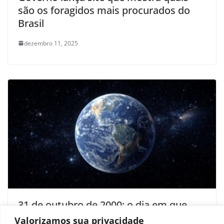
são os foragidos mais procurados do
Brasil
dezembro 11, 2025
31 de outubro de 2000: o dia em que
todos os humanos ainda estavam na
Valorizamos sua privacidade