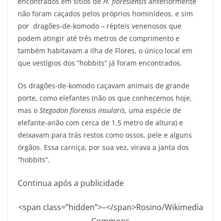
encontrados em sítios de
H. floresiensis
anteriormente
não foram caçados pelos próprios hominídeos, e sim
por dragões-de-komodo – répteis venenosos que
podem atingir até três metros de comprimento e
também habitavam a ilha de Flores, o único local em
que vestígios dos “hobbits” já foram encontrados.
Os dragões-de-komodo caçavam animais de grande
porte, como elefantes (não os que conhecemos hoje,
mas o
Stegodon florensis insularis
, uma espécie de
elefante-anão com cerca de 1,5 metro de altura) e
deixavam para trás restos como ossos, pele e alguns
órgãos. Essa carniça, por sua vez, virava a janta dos
“hobbits”.
Continua após a publicidade
<span class=”hidden”>–</span>
Rosino/Wikimedia