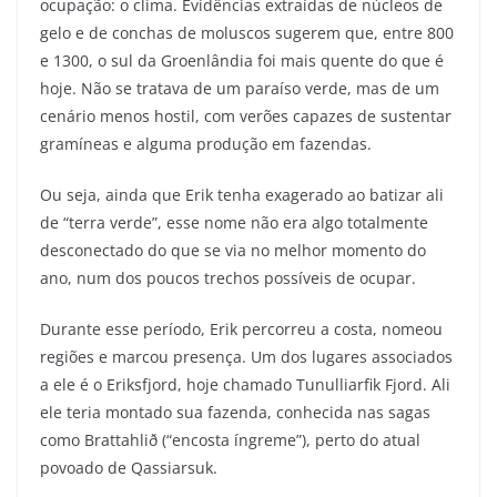
ocupação: o clima. Evidências extraídas de núcleos de
gelo e de conchas de moluscos sugerem que, entre 800
e 1300, o sul da Groenlândia foi mais quente do que é
hoje. Não se tratava de um paraíso verde, mas de um
cenário menos hostil, com verões capazes de sustentar
gramíneas e alguma produção em fazendas.
Ou seja, ainda que Erik tenha exagerado ao batizar ali
de “terra verde”
, esse nome não era algo totalmente
desconectado do que se via no melhor momento do
ano, num dos poucos trechos possíveis de ocupar.
Durante esse período, Erik percorreu a costa, nomeou
regiões e marcou presença. Um dos lugares associados
a ele é o Eriksfjord, hoje chamado Tunulliarfik Fjord. Ali
ele teria montado sua fazenda, conhecida nas sagas
como Brattahlið (“encosta íngreme”), perto do atual
povoado de Qassiarsuk.