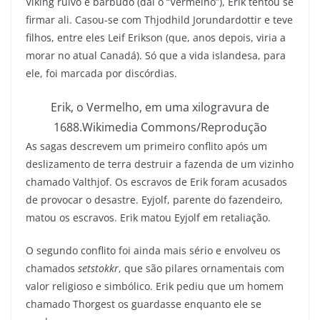
Viking ruivo e barbudo (daí o “Vermelho”), Erik tentou se
firmar ali. Casou-se com Thjodhild Jorundardottir e teve
filhos, entre eles Leif Erikson (que, anos depois, viria a
morar no atual Canadá)
. Só que a vida islandesa, para
ele, foi marcada por discórdias.
Erik, o Vermelho, em uma xilogravura de
1688.
Wikimedia Commons/Reprodução
As sagas descrevem um primeiro conflito após um
deslizamento de terra destruir a fazenda de um vizinho
chamado Valthjof. Os escravos de Erik foram acusados
de provocar o desastre. Eyjolf, parente do fazendeiro,
matou os escravos. Erik matou Eyjolf em retaliação.
O segundo conflito foi ainda mais sério e envolveu os
chamados
setstokkr
, que são pilares ornamentais com
valor religioso e simbólico. Erik pediu que um homem
chamado Thorgest os guardasse enquanto ele se