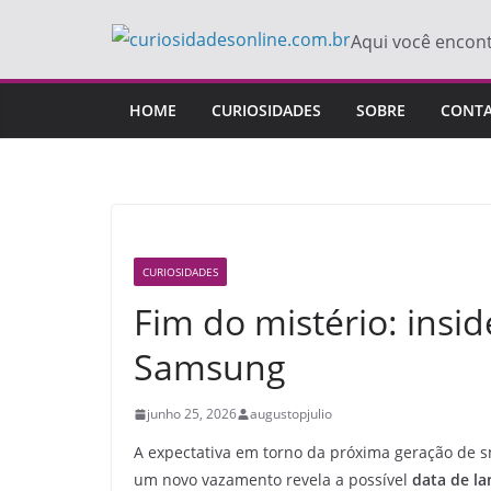
Pular
Aqui você encon
para
o
conteúdo
HOME
CURIOSIDADES
SOBRE
CONT
CURIOSIDADES
Fim do mistério: ins
Samsung
junho 25, 2026
augustopjulio
A expectativa em torno da próxima geração de
um novo vazamento revela a possível
data de l