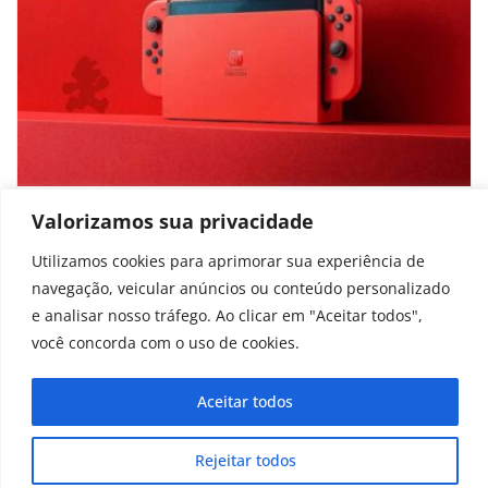
Nintendo Switch usado vale a pena? 5
Valorizamos sua privacidade
cuidados ao comprar
Utilizamos cookies para aprimorar sua experiência de
navegação, veicular anúncios ou conteúdo personalizado
outubro 26, 2025
e analisar nosso tráfego. Ao clicar em "Aceitar todos",
você concorda com o uso de cookies.
Aceitar todos
Copyright © 2025 - 2026
curiosidadesonline.com.br
Rejeitar todos