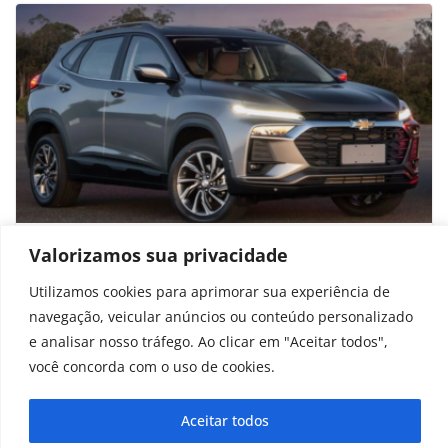
Chevrolet derruba preço do Tracker
Valorizamos sua privacidade
Premier 2026 e oferece bônus no usado
Utilizamos cookies para aprimorar sua experiência de
navegação, veicular anúncios ou conteúdo personalizado
novembro 14, 2025
e analisar nosso tráfego. Ao clicar em "Aceitar todos",
você concorda com o uso de cookies.
Aceitar todos
Copyright © 2025 - 2026
curiosidadesonline.com.br