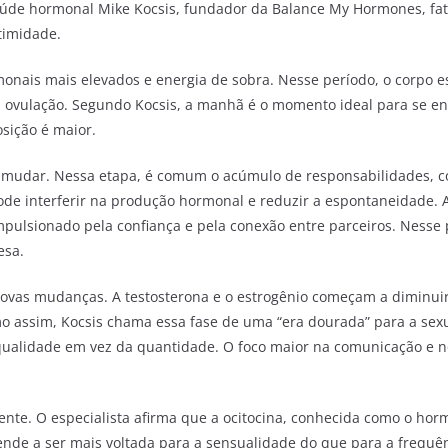
saúde hormonal Mike Kocsis, fundador da Balance My Hormones, fa
timidade.
monais mais elevados e energia de sobra. Nesse período, o corpo e
 ovulação. Segundo Kocsis, a manhã é o momento ideal para se en
sição é maior.
ma mudar. Nessa etapa, é comum o acúmulo de responsabilidades, c
ode interferir na produção hormonal e reduzir a espontaneidade. A
mpulsionado pela confiança e pela conexão entre parceiros. Ness
esa.
novas mudanças. A testosterona e o estrogênio começam a diminuir
 assim, Kocsis chama essa fase de uma “era dourada” para a sex
 a qualidade em vez da quantidade. O foco maior na comunicação e
nte. O especialista afirma que a ocitocina, conhecida como o horm
ende a ser mais voltada para a sensualidade do que para a frequê