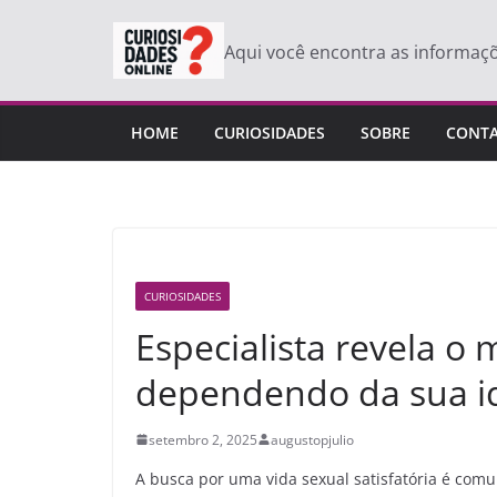
Pular
para
Aqui você encontra as informaç
o
conteúdo
HOME
CURIOSIDADES
SOBRE
CONT
CURIOSIDADES
Especialista revela o 
dependendo da sua i
setembro 2, 2025
augustopjulio
A busca por uma vida sexual satisfatória é comu