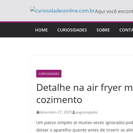
Pular
Aqui você encon
para
o
conteúdo
HOME
CURIOSIDADES
SOBRE
CONT
CURIOSIDADES
Detalhe na air fryer 
cozimento
dezembro 27, 2025
augustopjulio
Um passo simples (e muitas vezes ignorado) pod
deixar o aparelho quente antes de inserir os al