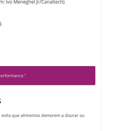
m: Ivo Meneghel Jr/Canaltech)
).
performance.”
s
a evita que alimentos demorem a dourar ou