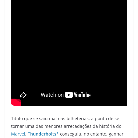
Título que se saiu mal nas bilheterias, a ponto de se
tornar uma das menores arrecadações da história do
Marvel
,
Thunderbolts*
conseguiu, no entanto, ganhar