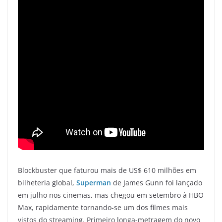
Blockbuster que faturou mais de US$ 610 milhões em
bilheteria global,
Superman
de James Gunn foi lançado
em julho nos cinemas, mas chegou em setembro à HBO
Max, rapidamente tornando-se um dos filmes mais
vistos do streaming. Primeiro longa-metragem do novo