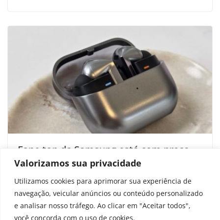
Fone top da Samsung está com preço
no chão; Buds 3 Pro por menos de R$ 1
Valorizamos sua privacidade
mil
Utilizamos cookies para aprimorar sua experiência de
navegação, veicular anúncios ou conteúdo personalizado
novembro 28, 2025
e analisar nosso tráfego. Ao clicar em "Aceitar todos",
você concorda com o uso de cookies.