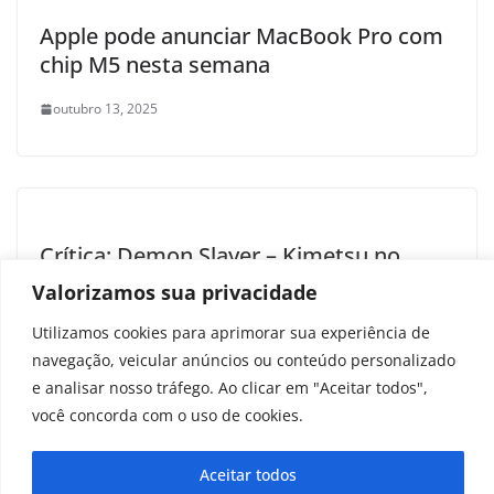
Apple pode anunciar MacBook Pro com
chip M5 nesta semana
outubro 13, 2025
Crítica: Demon Slayer – Kimetsu no
Yaiba Castelo Infinito prepara o grand
Valorizamos sua privacidade
finale
Utilizamos cookies para aprimorar sua experiência de
setembro 10, 2025
navegação, veicular anúncios ou conteúdo personalizado
e analisar nosso tráfego. Ao clicar em "Aceitar todos",
você concorda com o uso de cookies.
Aceitar todos
Copyright © 2025 - 2026
curiosidadesonline.com.br