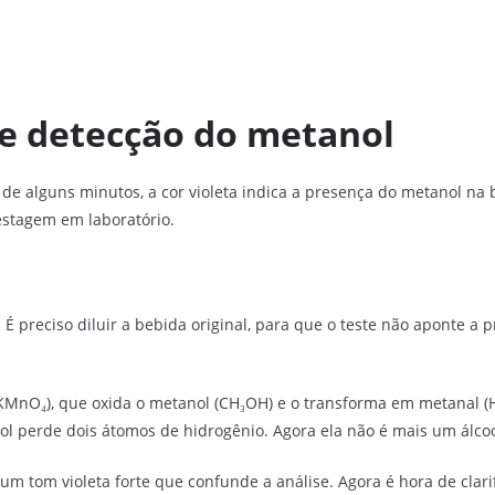
de detecção do metanol
al de alguns minutos, a cor violeta indica a presença do metanol n
estagem em laboratório.
. É preciso diluir a bebida original, para que o teste não aponte 
(KMnO₄), que oxida o metanol (CH₃OH) e o transforma em metanal
ol perde dois átomos de hidrogênio. Agora ela não é mais um álcoo
om violeta forte que confunde a análise. Agora é hora de clarific