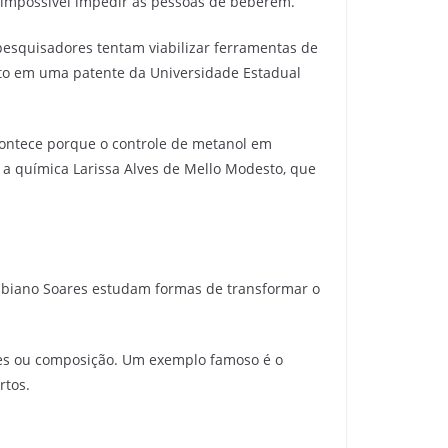
é impossível impedir as pessoas de beberem.
e pesquisadores tentam viabilizar ferramentas de
anto em uma patente da Universidade Estadual
contece porque o controle de metanol em
, a química Larissa Alves de Mello Modesto, que
Fabiano Soares estudam formas de transformar o
des ou composição. Um exemplo famoso é o
rtos.