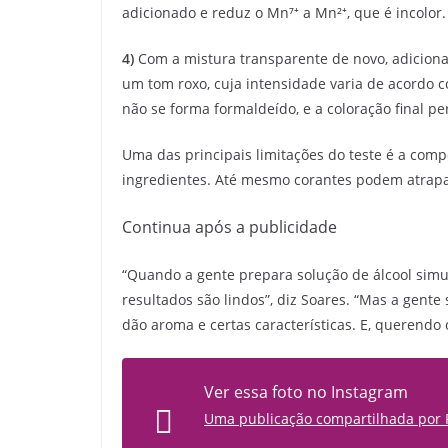
adicionado e reduz o Mn⁷⁺ a Mn²⁺, que é incolor.
4)
Com a mistura transparente de novo, adiciona
um tom roxo, cuja intensidade varia de acordo 
não se forma formaldeído, e a coloração final p
Uma das principais limitações do teste é a comp
ingredientes. Até mesmo corantes podem atrapa
Continua após a publicidade
“Quando a gente prepara solução de álcool simu
resultados são lindos”, diz Soares. “Mas a gen
dão aroma e certas características. E, querendo 
Ver essa foto no Instagram
Uma publicação compartilhada por R