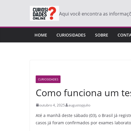
Pular
para
Aqui você encontra as informaç
o
conteúdo
HOME
CURIOSIDADES
SOBRE
CONT
CURIOSIDADES
Como funciona um tes
outubro 4, 2025
augustopjulio
Até a manhã deste sábado (03), o Brasil já regis
casos já foram confirmados por exames laborato