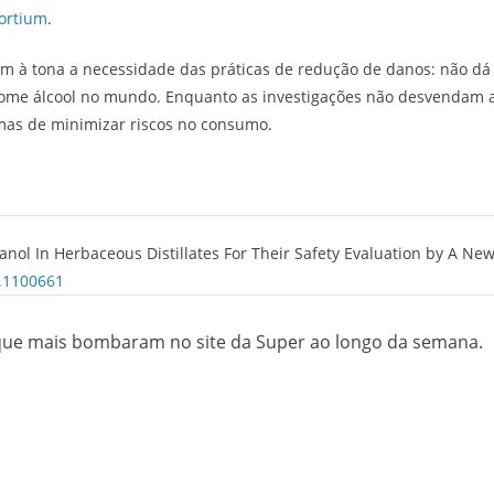
ortium
.
em à tona a necessidade das práticas de redução de danos: não dá
ome álcool no mundo. Enquanto as investigações não desvendam a 
rmas de minimizar riscos no consumo.
anol In Herbaceous Distillates For Their Safety Evaluation by A N
9.1100661
que mais bombaram no site da Super ao longo da semana.