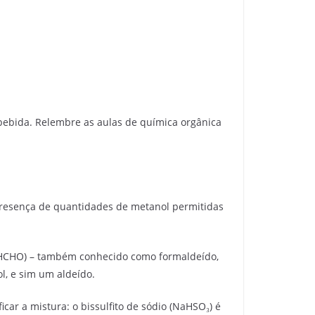
a bebida. Relembre as aulas de química orgânica
a presença de quantidades de metanol permitidas
 (HCHO) – também conhecido como formaldeído,
l, e sim um aldeído.
ar a mistura: o bissulfito de sódio (NaHSO₃) é