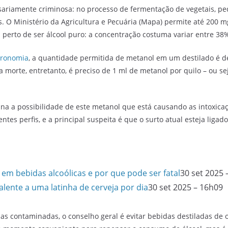
ariamente criminosa: no processo de fermentação de vegetais, p
s.
O Ministério da Agricultura e Pecuária (Mapa) permite até 200 m
perto de ser álcool puro: a concentração costuma variar entre 38
gronomia
, a quantidade permitida de metanol em um destilado é 
a morte, entretanto, é preciso de 1 ml de metanol por quilo – ou s
na a possibilidade de este metanol que está causando as intoxica
tes perfis, e a principal suspeita é que o surto atual esteja ligado
 em bebidas alcoólicas e por que pode ser fatal
30 set 2025 
ente a uma latinha de cerveja por dia
30 set 2025 – 16h09
as contaminadas, o conselho geral é evitar bebidas destiladas de 