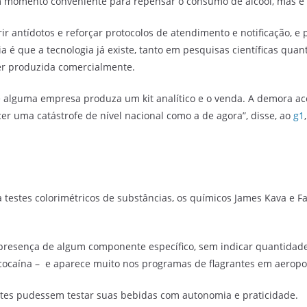
É um momento conveniente para repensar o consumo de álcool, mas 
rir antídotos e reforçar protocolos de atendimento e notificação, 
a é que a tecnologia já existe, tanto em pesquisas científicas qu
er produzida comercialmente.
ue alguma empresa produza um kit analítico e o venda. A demora a
er uma catástrofe de nível nacional como a de agora”, disse, ao
g1
a testes colorimétricos de substâncias, os químicos James Kava e 
a presença de algum componente específico, sem indicar quantida
e cocaína – e aparece muito nos programas de flagrantes em aeropo
ntes pudessem testar suas bebidas com autonomia e praticidade.