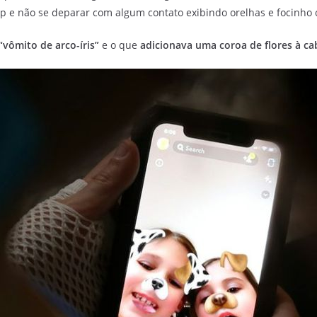
app e não se deparar com algum contato exibindo orelhas e focinho 
“vômito de arco-íris”
e o que
adicionava uma coroa de flores à ca