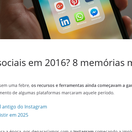
sociais em 2016? 8 memórias 
ssem uma febre,
os recursos e ferramentas ainda começavam a ga
ramento de algumas plataformas marcaram aquele período.
 antigo do Instagram
istir em 2025
ra a época, nos depararíamos com o
Instagram
começando a impl