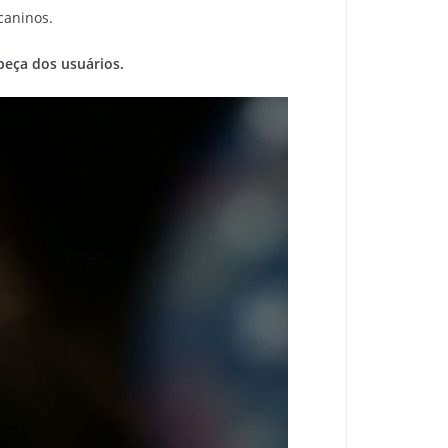
caninos.
beça dos usuários.