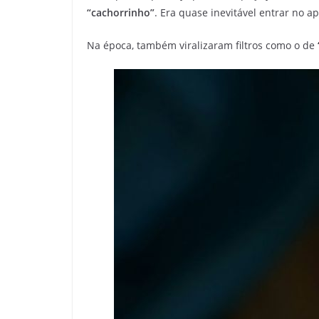
“cachorrinho”
. Era quase inevitável entrar no 
Na época, também viralizaram filtros como o de