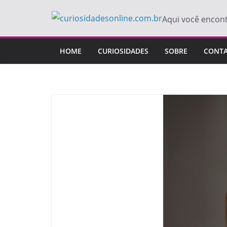
Pular
Aqui você encon
para
o
conteúdo
HOME
CURIOSIDADES
SOBRE
CONT