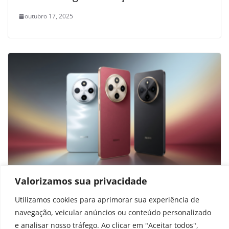
outubro 17, 2025
Valorizamos sua privacidade
Xiaomi revela Redmi baratinho com
cara de top de linha; veja o que traz
Utilizamos cookies para aprimorar sua experiência de
navegação, veicular anúncios ou conteúdo personalizado
junho 24, 2026
e analisar nosso tráfego. Ao clicar em "Aceitar todos",