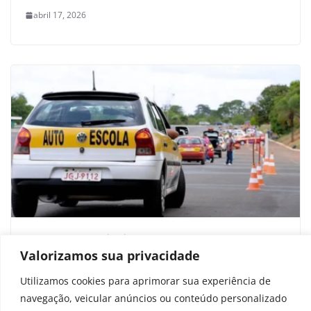
abril 17, 2026
Nova CNH elimina “terror dos
Valorizamos sua privacidade
motoristas” da prova prática em 4
estados
Utilizamos cookies para aprimorar sua experiência de
navegação, veicular anúncios ou conteúdo personalizado
janeiro 27, 2026