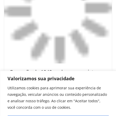
Gravação de 1949 pode ser o registro
mais antigo de canto de baleia-jubarte;
Valorizamos sua privacidade
veja vídeo
Utilizamos cookies para aprimorar sua experiência de
navegação, veicular anúncios ou conteúdo personalizado
março 17, 2026
e analisar nosso tráfego. Ao clicar em "Aceitar todos",
você concorda com o uso de cookies.