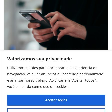
Brasil registra aumento expressivo de
Valorizamos sua privacidade
ataques digitais por hora em 2025
Utilizamos cookies para aprimorar sua experiência de
navegação, veicular anúncios ou conteúdo personalizado
novembro 12, 2025
e analisar nosso tráfego. Ao clicar em "Aceitar todos",
você concorda com o uso de cookies.
Aceitar todos
Copyright © 2025 - 2026
curiosidadesonline.com.br