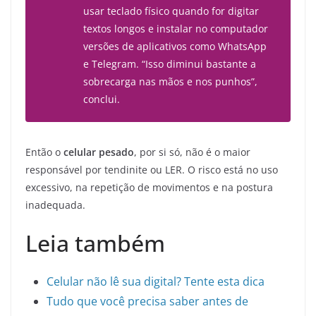
usar teclado físico quando for digitar
textos longos e instalar no computador
versões de aplicativos como WhatsApp
e Telegram. “Isso diminui bastante a
sobrecarga nas mãos e nos punhos”,
conclui.
Então o
celular pesado
, por si só, não é o maior
responsável por tendinite ou LER. O risco está no uso
excessivo, na repetição de movimentos e na postura
inadequada.
Leia também
Celular não lê sua digital? Tente esta dica
Tudo que você precisa saber antes de