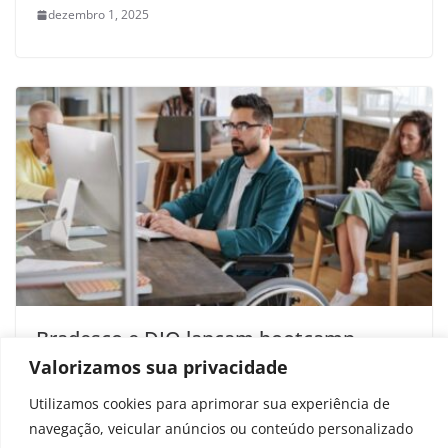
dezembro 1, 2025
Bradesco e DIO lançam bootcamp
gratuito em Java e QA com foco na
Valorizamos sua privacidade
inclusão de PcD
Utilizamos cookies para aprimorar sua experiência de
navegação, veicular anúncios ou conteúdo personalizado
outubro 3, 2025