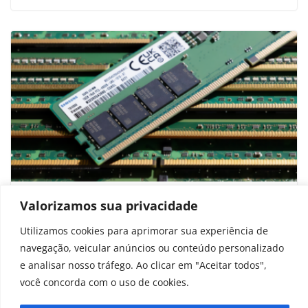
O que é ECC RAM e quando é
Valorizamos sua privacidade
necessária?
Utilizamos cookies para aprimorar sua experiência de
navegação, veicular anúncios ou conteúdo personalizado
fevereiro 14, 2026
e analisar nosso tráfego. Ao clicar em "Aceitar todos",
você concorda com o uso de cookies.