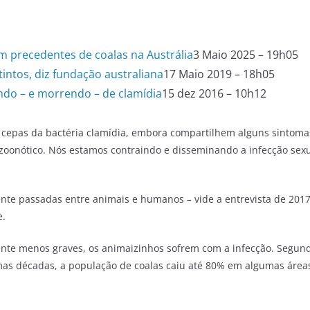
m precedentes de coalas na Austrália
3 Maio 2025 – 19h05
intos, diz fundação australiana
17 Maio 2019 – 18h05
ndo – e morrendo – de clamídia
15 dez 2016 – 10h12
 cepas da bactéria clamídia, embora compartilhem alguns sintoma
oonótico. Nós estamos contraindo e disseminando a infecção sex
mente passadas entre animais e humanos
–
vide a entrevista de 201
e.
e menos graves, os animaizinhos sofrem com a infecção. Segund
mas décadas, a população de coalas caiu até 80% em algumas áreas