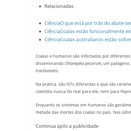
Relacionadas
Ciência
O que está por trás do abate se
Ciência
Coalas estão funcionalmente ext
Ciência
Coalas australianos estão sofre
Coalas e humanos são infectados por diferentes
disseminando
Chlamydia pecorum,
um patógeno z
trachomatis.
Na prática, são ISTs diferentes e que são rara
clamídia nunca foi real para ele, nem para Payn
Enquanto os sintomas em humanos são geralment
metade das mortes dos coalas no país. Nas últi
Continua após a publicidade