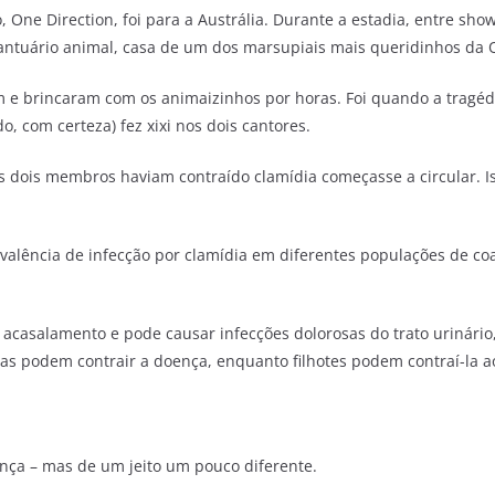
ne Direction, foi para a Austrália. Durante a estadia, entre sho
santuário animal, casa de um dos marsupiais mais queridinhos da 
am e brincaram com os animaizinhos por horas. Foi quando a tragé
, com certeza) fez xixi nos dois cantores.
 os dois membros haviam contraído clamídia começasse a circular. 
evalência de infecção por clamídia em diferentes populações de co
acasalamento e pode causar infecções dolorosas do trato urinário, 
as podem contrair a doença, enquanto filhotes podem contraí-la 
ença
–
mas de um jeito um pouco diferente.