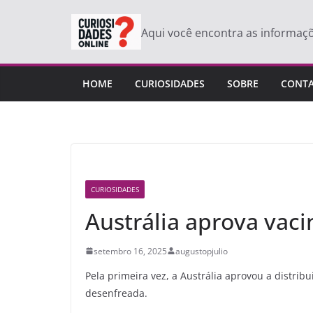
Pular
para
Aqui você encontra as informaç
o
conteúdo
HOME
CURIOSIDADES
SOBRE
CONT
CURIOSIDADES
Austrália aprova vaci
setembro 16, 2025
augustopjulio
Pela primeira vez, a Austrália aprovou a distr
desenfreada.