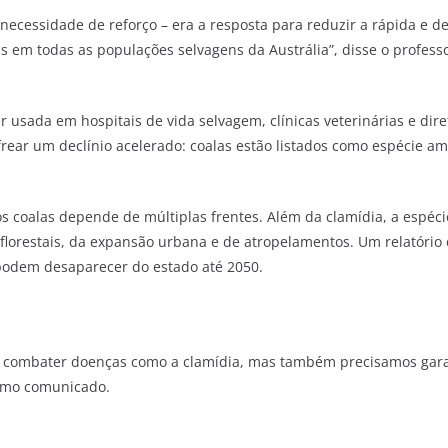
necessidade de reforço
–
era a resposta para reduzir a rápida e 
 em todas as populações selvagens da Austrália”, disse o profess
r usada em hospitais de vida selvagem, clínicas veterinárias e di
frear um declínio acelerado: coalas estão listados como espécie 
 coalas depende de múltiplas frentes. Além da clamídia, a espéc
s florestais, da expansão urbana e de atropelamentos. Um relatóri
podem desaparecer do estado até 2050.
 combater doenças como a clamídia, mas também precisamos garant
esmo comunicado.