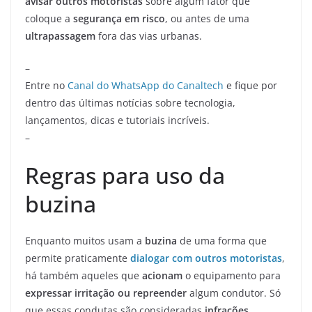
avisar outros motoristas
sobre algum fator que
coloque a
segurança em risco
, ou antes de uma
ultrapassagem
fora das vias urbanas.
–
Entre no
Canal do WhatsApp do Canaltech
e fique por
dentro das últimas notícias sobre tecnologia,
lançamentos, dicas e tutoriais incríveis.
–
Regras para uso da
buzina
Enquanto muitos usam a
buzina
de uma forma que
permite praticamente
dialogar com outros motoristas
,
há também aqueles que
acionam
o equipamento para
expressar irritação ou repreender
algum condutor. Só
que essas condutas são consideradas
infrações.