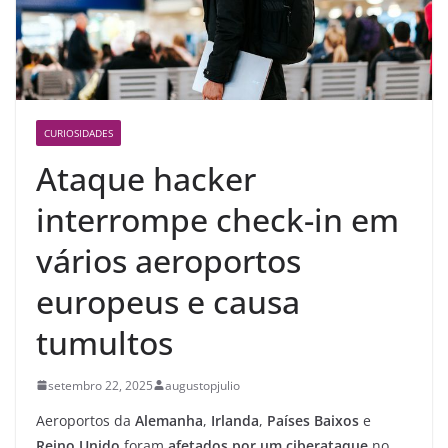
CURIOSIDADES
Ataque hacker
interrompe check-in em
vários aeroportos
europeus e causa
tumultos
setembro 22, 2025
augustopjulio
Aeroportos da
Alemanha
,
Irlanda
,
Países
Baixos
e
Reino Unido
foram
afetados por um ciberataque
no