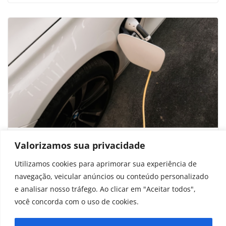
Brasileiro gosta ou não de carro
Valorizamos sua privacidade
elétrico? Veja o que diz novo estudo
Utilizamos cookies para aprimorar sua experiência de
navegação, veicular anúncios ou conteúdo personalizado
novembro 19, 2025
e analisar nosso tráfego. Ao clicar em "Aceitar todos",
você concorda com o uso de cookies.