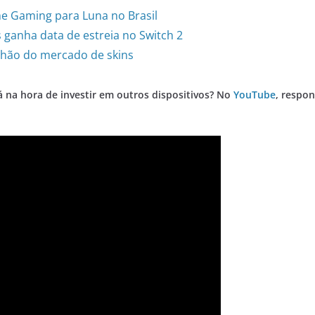
e Gaming para Luna no Brasil
 ganha data de estreia no Switch 2
ilhão do mercado de skins
á na hora de investir em outros dispositivos? No
YouTube
, respo