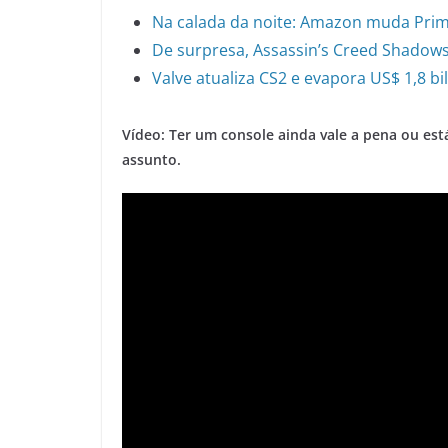
Na calada da noite: Amazon muda Prim
De surpresa, Assassin’s Creed Shadows
Valve atualiza CS2 e evapora US$ 1,8 b
Vídeo: Ter um console ainda vale a pena ou est
assunto.