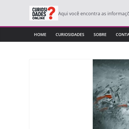
Pular
para
Aqui você encontra as informaç
o
conteúdo
HOME
CURIOSIDADES
SOBRE
CONT