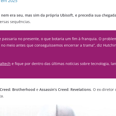
s em 2025
 nem era seu, mas sim da própria Ubisoft, e precedia sua chegada
versas sequências.
 passaria no presente, o que botaria um fim à franquia. O proble
os no meio antes que conseguíssemos encerrar a trama”, diz Hutchi
altech
e fique por dentro das últimas notícias sobre tecnologia, lan
 Creed: Brotherhood
e
Assassin’s Creed: Revelations
. O ex-diretor
ta.