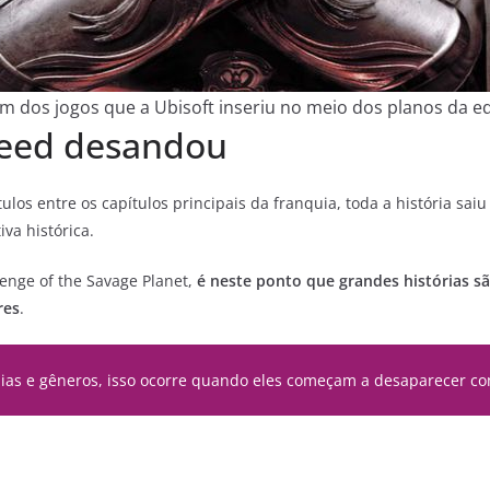
um dos jogos que a Ubisoft inseriu no meio dos planos da e
reed desandou
ulos entre os capítulos principais da franquia, toda a história saiu
iva histórica.
enge of the Savage Planet,
é neste ponto que grandes histórias 
res
.
ias e gêneros, isso ocorre quando eles começam a desaparecer com