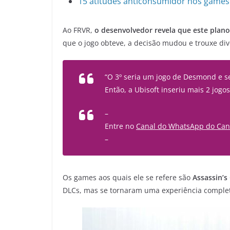
15 atitudes anticonsumidor nos game
Ao FRVR,
o desenvolvedor revela que este plano
que o jogo obteve, a decisão mudou e trouxe di
“O 3º seria um jogo de Desmond e se
Então, a Ubisoft inseriu mais 2 jog
–
Entre no
Canal do WhatsApp do Can
–
Os games aos quais ele se refere são
Assassin’s
DLCs, mas se tornaram uma experiência comple