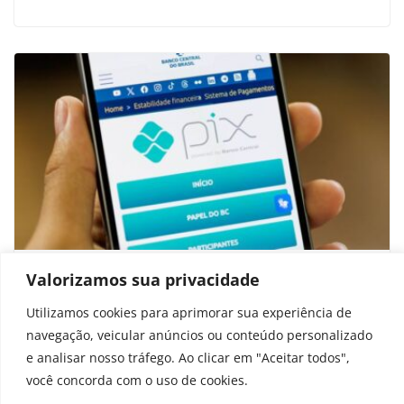
Golpe do ‘Pix errado’: 4 truques para
Valorizamos sua privacidade
identificar comprovantes falsos
Utilizamos cookies para aprimorar sua experiência de
navegação, veicular anúncios ou conteúdo personalizado
setembro 7, 2025
e analisar nosso tráfego. Ao clicar em "Aceitar todos",
você concorda com o uso de cookies.