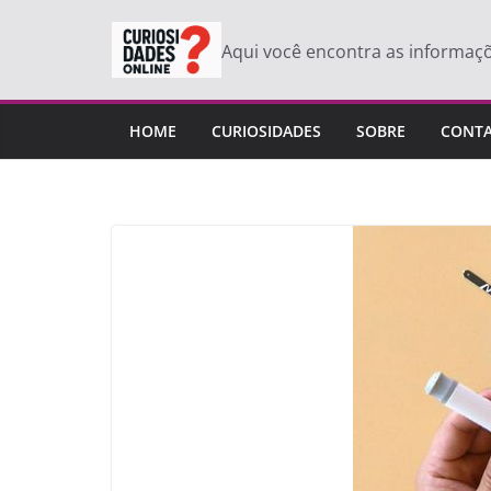
Pular
para
Aqui você encontra as informaç
o
conteúdo
HOME
CURIOSIDADES
SOBRE
CONT