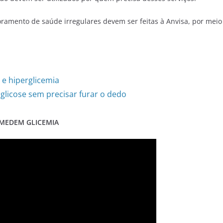
ramento de saúde irregulares devem ser feitas à Anvisa, por meio
 e hiperglicemia
 glicose sem precisar furar o dedo
 MEDEM GLICEMIA