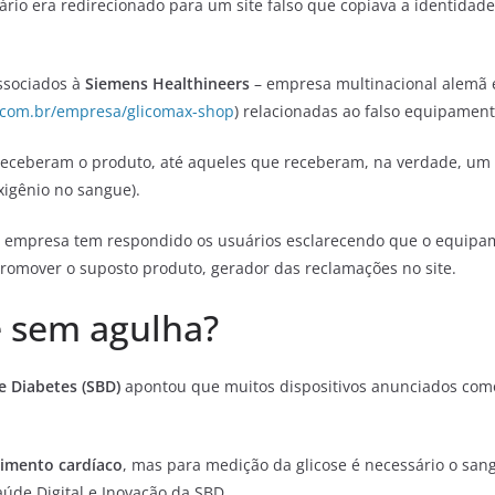
ário era redirecionado para um site falso que copiava a identidade
ssociados à
Siemens
Healthineers
– empresa multinacional alemã 
.com.br/empresa/glicomax-shop
) relacionadas ao falso equipament
 receberam o produto, até aqueles que receberam, na verdade, um
xigênio no sangue).
 empresa tem respondido os usuários esclarecendo que o equipame
romover o suposto produto, gerador das reclamações no site.
e sem agulha?
e Diabetes (SBD)
apontou que muitos dispositivos anunciados como 
timento cardíaco
, mas para medição da glicose é necessário o sangu
úde Digital e Inovação da SBD.