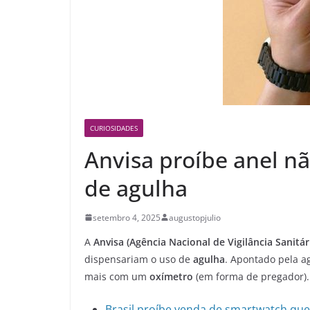
CURIOSIDADES
Anvisa proíbe anel n
de agulha
setembro 4, 2025
augustopjulio
A
Anvisa (Agência Nacional de Vigilância Sanitár
dispensariam o uso de
agulha
. Apontado pela 
mais com um
oxímetro
(em forma de pregador).
Brasil proíbe venda de smartwatch que 