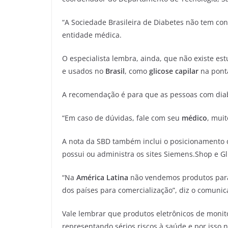
“A Sociedade Brasileira de Diabetes não tem co
entidade médica.
O especialista lembra, ainda, que não existe e
e usados no
Brasil
, como
glicose capilar
na pont
A recomendação é para que as pessoas com diab
“Em caso de dúvidas, fale com seu
médico
, mui
A nota da SBD também inclui o posicionamento d
possui ou administra os sites Siemens.Shop e G
“Na
América Latina
não vendemos produtos para
dos países para comercialização”, diz o comunic
Vale lembrar que produtos eletrônicos de moni
representando sérios riscos à saúde e por isso 