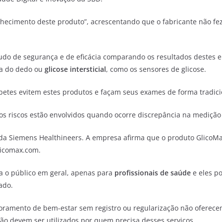
nhecimento deste produto”, acrescentando que o fabricante não fez
studo de segurança e de eficácia comparando os resultados destes 
a do dedo ou
glicose
intersticial
, como os sensores de glicose.
etes evitem estes produtos e façam seus exames de forma tradici
tos riscos estão envolvidos quando ocorre discrepância na medição 
a Siemens Healthineers. A empresa afirma que o produto GlicoMax
licomax.com.
 o público em geral, apenas para
profissionais de saúde
e eles p
ado.
toramento de bem-estar sem registro ou regularização não oferec
não devem ser utilizados por quem precisa desses serviços.