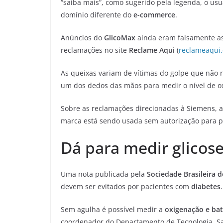
“saiba mais”, como sugerido pela legenda, o usu
domínio diferente do
e-commerce
.
Anúncios do
GlicoMax
ainda eram falsamente a
reclamações no site
Reclame Aqui
(
reclameaqui
As queixas variam de vítimas do golpe que não
um dos dedos das mãos para medir o nível de o
Sobre as reclamações direcionadas à Siemens, a
marca está sendo usada sem autorização para p
Dá para medir glicos
Uma nota publicada pela
Sociedade Brasileira d
devem ser evitados por pacientes com
diabetes
.
Sem agulha é possível medir a
oxigenação
e ba
coordenador do Departamento de Tecnologia, Sa