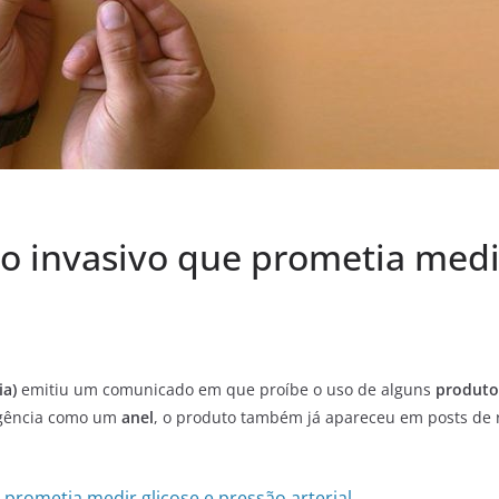
ão invasivo que prometia medi
ia)
emitiu um comunicado em que proíbe o uso de alguns
produto
agência como um
anel
, o produto também já apareceu em posts de 
prometia medir glicose e pressão arterial