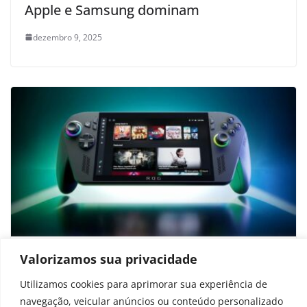
Apple e Samsung dominam
dezembro 9, 2025
Teste mostra ganho de 15 FPS no ROG
Valorizamos sua privacidade
Xbox Ally X ao usar Bazzite OS
Utilizamos cookies para aprimorar sua experiência de
navegação, veicular anúncios ou conteúdo personalizado
outubro 21, 2025