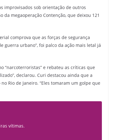
os improvisados sob orientação de outros
ssão da megaoperação Contenção, que deixou 121
erial comprova que as forças de segurança
guerra urbano”, foi palco da ação mais letal já
mo “narcoterroristas” e rebateu as críticas que
izado”, declarou. Curi destacou ainda que a
 no Rio de Janeiro. “Eles tomaram um golpe que
as vítimas.