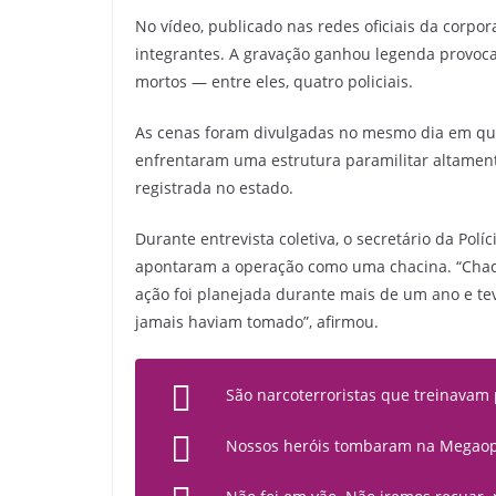
No vídeo, publicado nas redes oficiais da corpo
integrantes. A gravação ganhou legenda provoca
mortos — entre eles, quatro policiais.
As cenas foram divulgadas no mesmo dia em que
enfrentaram uma estrutura paramilitar altament
registrada no estado.
Durante entrevista coletiva, o secretário da Políc
apontaram a operação como uma chacina. “Chacin
ação foi planejada durante mais de um ano e t
jamais haviam tomado”, afirmou.
São narcoterroristas que treinavam 
Nossos heróis tombaram na Megaope