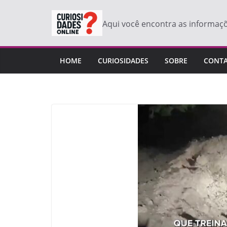
Pular
para
Aqui você encontra as informaç
o
conteúdo
HOME
CURIOSIDADES
SOBRE
CONT