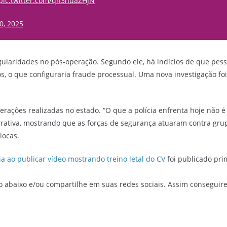
pic.twitter.com/qn3nuaZHJN
0, 2025
ularidades no pós-operação. Segundo ele, há indícios de que pe
 o que configuraria fraude processual. Uma nova investigação foi 
operações realizadas no estado. “O que a polícia enfrenta hoje não
arrativa, mostrando que as forças de segurança atuaram contra gr
iocas.
ia ao publicar vídeo mostrando treino letal do CV
foi publicado pri
o abaixo e/ou compartilhe em suas redes sociais. Assim conseguir