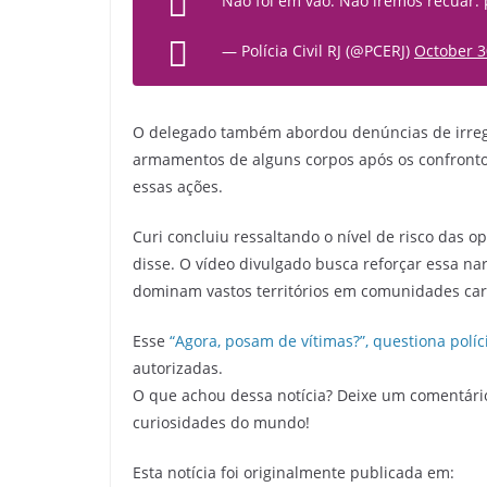
Não foi em vão. Não iremos recuar.
— Polícia Civil RJ (@PCERJ)
October 3
O delegado também abordou denúncias de irreg
armamentos de alguns corpos após os confrontos,
essas ações.
Curi concluiu ressaltando o nível de risco das 
disse. O vídeo divulgado busca reforçar essa n
dominam vastos territórios em comunidades car
Esse
“Agora, posam de vítimas?”, questiona políc
autorizadas.
O que achou dessa notícia? Deixe um comentári
curiosidades do mundo!
Esta notícia foi originalmente publicada em: