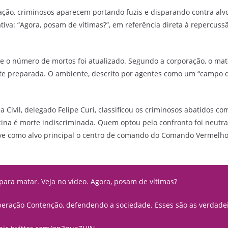
ração, criminosos aparecem portando fuzis e disparando contra alv
tiva: “Agora, posam de vítimas?”, em referência direta à repercu
 o número de mortos foi atualizado. Segundo a corporação, o mat
e preparada. O ambiente, descrito por agentes como um “campo de 
ia Civil, delegado Felipe Curi, classificou os criminosos abatidos co
a é morte indiscriminada. Quem optou pelo confronto foi neutral
eve como alvo principal o centro de comando do Comando Vermelho
para matar. Veja no vídeo. Agora, posam de vítimas?
ração Contenção, defendendo a sociedade. Esses são as verdadeir