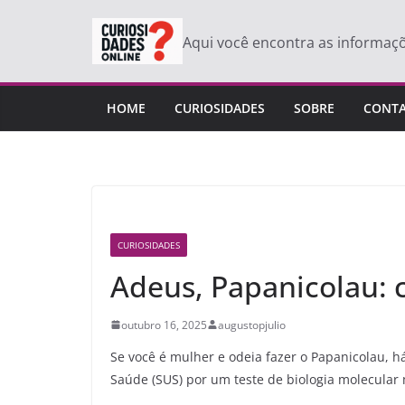
Pular
para
Aqui você encontra as informaç
o
conteúdo
HOME
CURIOSIDADES
SOBRE
CONT
CURIOSIDADES
Adeus, Papanicolau: 
outubro 16, 2025
augustopjulio
Se você é mulher e odeia fazer o Papanicolau, h
Saúde (SUS) por um teste de biologia molecular 