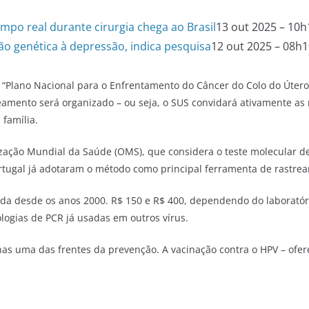
mpo real durante cirurgia chega ao Brasil
13 out 2025 – 10h
o genética à depressão, indica pesquisa
12 out 2025 – 08h
“Plano Nacional para o Enfrentamento do Câncer do Colo do Útero
reamento será organizado
–
ou seja, o SUS convidará ativamente as 
família.
zação Mundial da Saúde (OMS), que considera o teste molecular d
rtugal já adotaram o método como principal ferramenta de rastre
vada desde os anos 2000. R$ 150 e R$ 400, dependendo do laboratóri
nologias de PCR já usadas em outros vírus.
s uma das frentes da prevenção. A vacinação contra o HPV – ofer