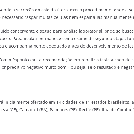
vendo a secreção do colo do útero, mas o procedimento tende a se
o é necessário raspar muitas células nem espalhá-las manualmente
uido conservante e segue para análise laboratorial, onde se busca
ecção, o Papanicolau permanece como exame de segunda etapa, fun
ceba o acompanhamento adequado antes do desenvolvimento de les
Com o Papanicolau, a recomendação era repetir o teste a cada dois 
alor preditivo negativo muito bom
– ou seja,
se o resultado é negati
 inicialmente ofertado em 14 cidades de 11 estados brasileiros, alé
aleza (CE), Camaçari (BA), Palmares (PE), Recife (PE), Ilha de Combu 
).