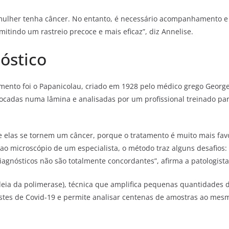
 mulher tenha câncer. No entanto, é necessário acompanhamento e
tindo um rastreio precoce e mais eficaz”, diz Annelise.
óstico
mento foi o Papanicolau, criado em 1928 pelo médico grego George
locadas numa lâmina e analisadas por um profissional treinado par
que elas se tornem um câncer, porque o tratamento é muito mais fa
 microscópio de um especialista, o método traz alguns desafios: é 
iagnósticos não são totalmente concordantes”, afirma a patologista
deia da polimerase), técnica que amplifica pequenas quantidades d
stes de Covid-19 e permite analisar centenas de amostras ao mesmo