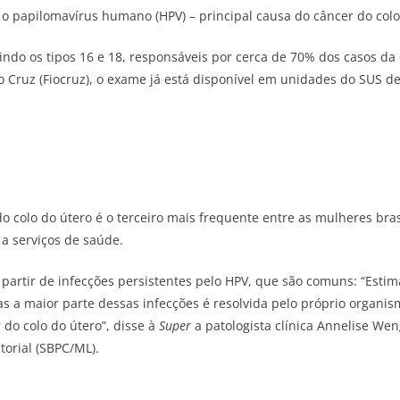
o papilomavírus humano (HPV) – principal causa do câncer do colo
uindo os tipos 16 e 18, responsáveis por cerca de 70% dos casos da 
 Cruz (Fiocruz), o exame já está disponível em unidades do SUS d
do colo do útero é o terceiro mais frequente entre as mulheres bra
a serviços de saúde.
 partir de infecções persistentes pelo HPV, que são comuns: “Est
s a maior parte dessas infecções é resolvida pelo próprio organis
 do colo do útero”, disse à
Super
a patologista clínica Annelise Wen
torial (SBPC/ML).