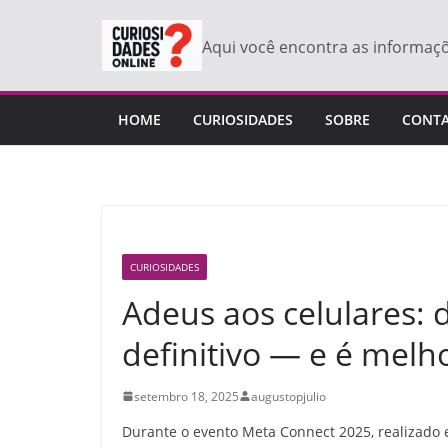
Pular
para
Aqui você encontra as informaç
o
conteúdo
HOME
CURIOSIDADES
SOBRE
CONT
CURIOSIDADES
Adeus aos celulares:
definitivo — e é melh
setembro 18, 2025
augustopjulio
Durante o evento Meta Connect 2025, realizado