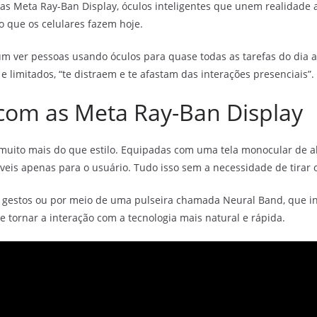
as Meta Ray-Ban Display, óculos inteligentes que unem realidade
o que os celulares fazem hoje.
ver pessoas usando óculos para quase todas as tarefas do dia a 
 limitados, “te distraem e te afastam das interações presenciais”.
 com as Meta Ray-Ban Display
muito mais do que estilo. Equipadas com uma tela monocular de alt
veis apenas para o usuário. Tudo isso sem a necessidade de tirar o
por gestos ou por meio de uma pulseira chamada Neural Band, que 
 tornar a interação com a tecnologia mais natural e rápida.