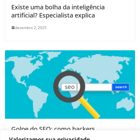
Existe uma bolha da inteligência
artificial? Especialista explica
dezembro 2, 2025
Golpe do SEO: como hackers
manipulam o Google para infectar
Valorizamos sua privacidade