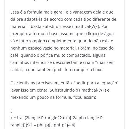
Essa é a fórmula mais geral, e a vantagem dela é que
dá pra adaptá-la de acordo com cada tipo diferente de
material – basta substituir esse ( mathcal{W} ). Por
exemplo, a fórmula-base assume que o fluxo de água
só é interrompido completamente quando não existe
nenhum espaço vazio no material. Porém, no caso do
café, quando o pó fica muito compactado, alguns
caminhos internos se desconectam e criam “ruas sem
saída”, o que também pode interromper o fluxo.
Os cientistas precisavam, então, “pedir para a equação”
levar isso em conta. Substituindo o ( mathcal{W} ) e
mexendo um pouco na fórmula, ficou assim:
[
k = frac{2langle R rangle^2 exp[-2alpha langle R
rangle]}{9(1 – phi_p)} , phi_p^{4.4}