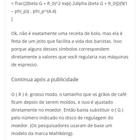
= frac{2(beta G + R_0)^2 exp[-2alpha (beta G + R_0)]}{9(1
– phi_p)} , phi_p^{4.4}
]
Ok, não é exatamente uma receita de bolo, mas ela é
feita de um jeito que facilita a vida dos baristas. Isso
porque alguns desses símbolos correspondem
diretamente a valores que você regularia nas máquinas
de espresso.
Continua após a publicidade
O ( R ) é, grosso modo, o tamanho que os grãos de café
ficam depois de serem moídos, e isso é ajustado
diretamente no moedor. Então basta substituir o ( G )
pelo número indicado no disco de regulagem do
moedor. (Os pesquisadores usaram de base um
modelo da marca Mahlkönig).