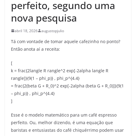
perfeito, segundo uma
nova pesquisa
abril 18, 2026
augustopjulio
Tá com vontade de tomar aquele cafezinho no ponto?
Então anota aí a receita:
[
k = frac{2langle R rangle^2 exp[-2alpha langle R
rangle]}{9(1 – phi_p)} , phi_p^{4.4}
= frac{2(beta G + R_0)^2 exp[-2alpha (beta G + R_0)]}{9(1
– phi_p)} , phi_p^{4.4}
]
Esse é o modelo matemático para um café espresso
perfeito. Ou, melhor dizendo, é uma equação que
baristas e entusiastas do café chiquérrimo podem usar