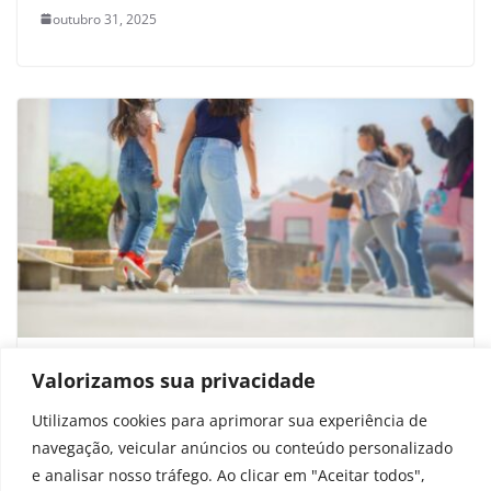
outubro 31, 2025
Sem celular, desempenho e socialização
Valorizamos sua privacidade
melhoram em escolas no Rio de Janeiro
Utilizamos cookies para aprimorar sua experiência de
setembro 16, 2025
navegação, veicular anúncios ou conteúdo personalizado
e analisar nosso tráfego. Ao clicar em "Aceitar todos",