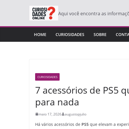
Pular
para
Aqui você encontra as informaç
o
conteúdo
HOME
CURIOSIDADES
SOBRE
CONT
CURIOSIDADES
7 acessórios de PS5 
para nada
maio 17, 2026
augustopjulio
Há vários acessórios de
PS5
que elevam a experi