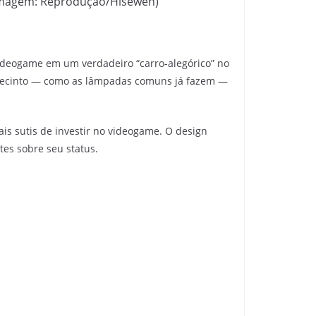
 (Imagem: Reprodução/Hisewen)
ideogame em um verdadeiro “carro-alegórico” no
o recinto — como as lâmpadas comuns já fazem —
s sutis de investir no videogame. O design
es sobre seu status.