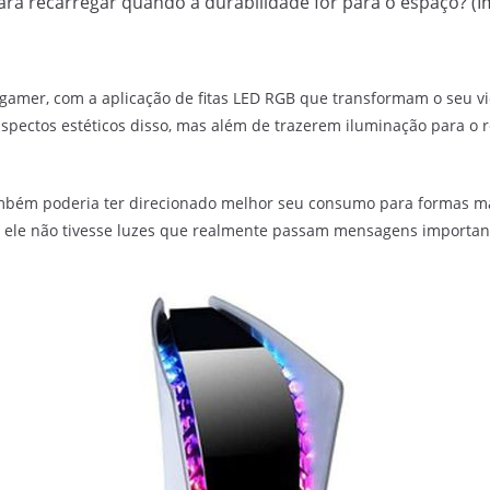
ara recarregar quando a durabilidade for para o espaço?
 gamer, com a aplicação de fitas LED RGB que transformam o seu v
aspectos estéticos disso, mas além de trazerem iluminação para 
bém poderia ter direcionado melhor seu consumo para formas mai
 ele não tivesse luzes que realmente passam mensagens important