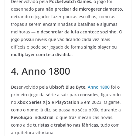
Desenvolvido pela
Pocketwatch Games
, o jogo foi
desenhado para
não precisar de microgerenciamento
,
deixando o jogador fazer poucas escolhas, como as
tropas a serem encaminhadas a batalhas e algumas
melhoras —
o desenrolar da luta acontece sozinho
. O
jogo possui níveis que vão ficando cada vez mais
difíceis e pode ser jogado de forma
single player
ou
multiplayer com tela dividida
.
4. Anno 1800
Desenvolvido pela
Ubisoft Blue Byte
,
Anno 1800
foi o
primeiro jogo da série a sair para
consoles
, figurando
no
Xbox Series X|S
e
PlayStation 5
em 2023. O game,
como o nome já diz, se passa no século XIX, durante a
Revolução Industrial
, o que traz mecânicas novas,
como a de
turistas e trabalho nas fábricas
, tudo com
arquitetura vitoriana.