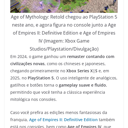
Age of Mythology: Retold chegou ao PlayStation 5
neste ano, e agora figura no console junto a Age
of Empires II: Definitive Edition e Age of Empires
IV (Imagem: Xbox Game
Studios/Playstation/Divulgação)
Em 2024, o game ganhou um
remaster contando com
civilizações novas
, como os chineses e japoneses,
chegando primeiramente no
Xbox Series X|S
e, em
2025, no
PlayStation 5.
O uso inteligente de analógicos,
gatilhos e botões torna o
gameplay suave e fluido
,
permitindo que você tenha a clássica experiência
mitológica nos consoles.
Caso você prefira as edições menos fantasiosas da
franquia,
Age of Empires II: Definitive Edition
também
está nos consoles, bem como
Age of Empires IV
, que