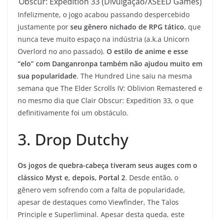
Obscur: Expedition 33 (Divulgação/XSEED Games)
Infelizmente, o jogo acabou passando despercebido
justamente por
seu gênero nichado de RPG tático
, que
nunca teve muito espaço na indústria (a.k.a Unicorn
Overlord no ano passado).
O estilo de anime e esse
“elo” com Danganronpa também não ajudou muito em
sua popularidade
. The Hundred Line saiu na mesma
semana que The Elder Scrolls IV: Oblivion Remastered e
no mesmo dia que Clair Obscur: Expedition 33, o que
definitivamente foi um obstáculo.
3. Drop Dutchy
Os jogos de quebra-cabeça tiveram seus auges com o
clássico Myst e, depois, Portal 2
. Desde então, o
gênero vem sofrendo com a falta de popularidade,
apesar de destaques como Viewfinder, The Talos
Principle e Superliminal. Apesar desta queda, este