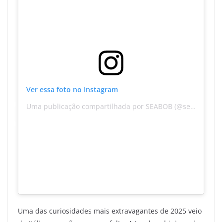
Ver essa foto no Instagram
Uma publicação compartilhada por SEABOB (@seabob_official)
–
Entre no
Canal do WhatsApp do Canaltech
e fique
por dentro das últimas notícias sobre tecnologia,
lançamentos, dicas e tutoriais incríveis.
–
Uma das curiosidades mais extravagantes de 2025 veio