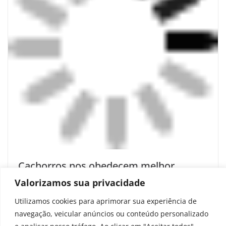
Cachorros nos obedecem melhor
quando estamos felizes do que quando
Valorizamos sua privacidade
estamos tristes
Utilizamos cookies para aprimorar sua experiência de
julho 12, 2026
navegação, veicular anúncios ou conteúdo personalizado